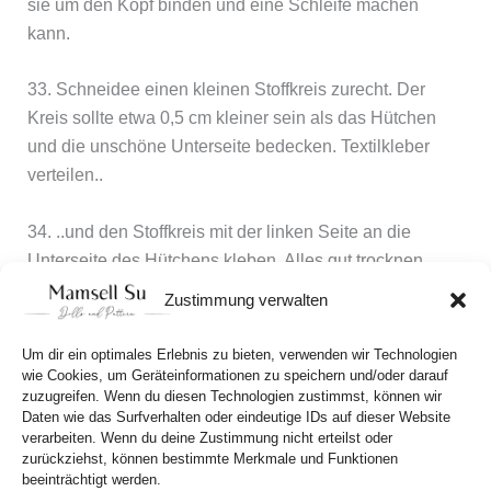
sie um den Kopf binden und eine Schleife machen
kann.
33. Schneidee einen kleinen Stoffkreis zurecht. Der
Kreis sollte etwa 0,5 cm kleiner sein als das Hütchen
und die unschöne Unterseite bedecken. Textilkleber
verteilen..
34. ..und den Stoffkreis mit der linken Seite an die
Unterseite des Hütchens kleben. Alles gut trocknen
lassen und fertig ist das Puppenhütchen, das du noch
Zustimmung verwalten
nach Lust und Laune mit Blümchen oder anderem
Firlefanz verziehren kannst.
Um dir ein optimales Erlebnis zu bieten, verwenden wir Technologien
wie Cookies, um Geräteinformationen zu speichern und/oder darauf
zuzugreifen. Wenn du diesen Technologien zustimmst, können wir
Daten wie das Surfverhalten oder eindeutige IDs auf dieser Website
verarbeiten. Wenn du deine Zustimmung nicht erteilst oder
zurückziehst, können bestimmte Merkmale und Funktionen
beeinträchtigt werden.