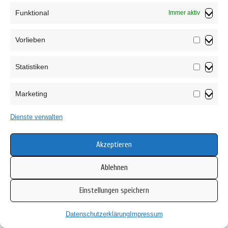
Funktional
Immer aktiv
Vorlieben
Vorliebe
Statistiken
Statistik
Marketing
Marketin
Dienste verwalten
Akzeptieren
Ablehnen
Opa Bertil
darf sich auch schon auf ein Hütchen freuen.
Endlich. Er wurde ja doch ein bisschen grimmig. So
Einstellungen speichern
schön es doch ist, dass er mit seiner Inga sein darf, aber
warum bekommt sie gleich 3 Hüte und er keinen?
Datenschutzerklärung
Impressum