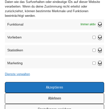
einer Verbraucherschlichtungsstelle sind wir nicht
Daten wie das Surfverhalten oder eindeutige IDs auf dieser Website
verarbeiten. Wenn du deine Zustimmung nicht erteilst oder
verpflichtet und nicht bereit.
zurückziehst, können bestimmte Merkmale und Funktionen
beeinträchtigt werden.
Funktional
Immer aktiv
Vorlieben
Vorliebe
Statistiken
Impressum
Statistik
Datenschutzerklärung
Marketing
AGB
Marketin
Widerrufsbelehrung
Dienste verwalten
Haftungsausschluss
Cookie-Richtlinie (EU)
Akzeptieren
Ablehnen