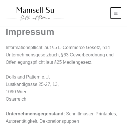
Zum
Inhalt
springen
Impressum
Informationspflicht laut §5 E-Commerce Gesetz, §14
Unternehmensgesetzbuch, §63 Gewerbeordnung und
Offenlegungspflicht laut §25 Mediengesetz.
Dolls and Pattern e.U.
Lustkandlgasse 25-27, 13,
1090 Wien,
Österreich
Unternehmensgegenstand:
Schnittmuster, Printables,
Autorentätigkeit, Dekorationspuppen