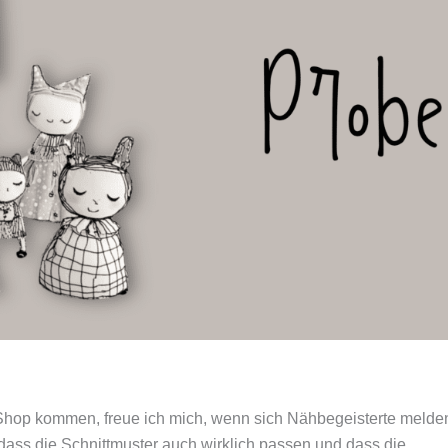
n Shop kommen, freue ich mich, wenn sich Nähbegeisterte melde
dass die Schnittmuster auch wirklich passen und dass die