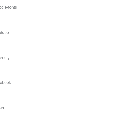
gle-fonts
utube
endly
cebook
kedin