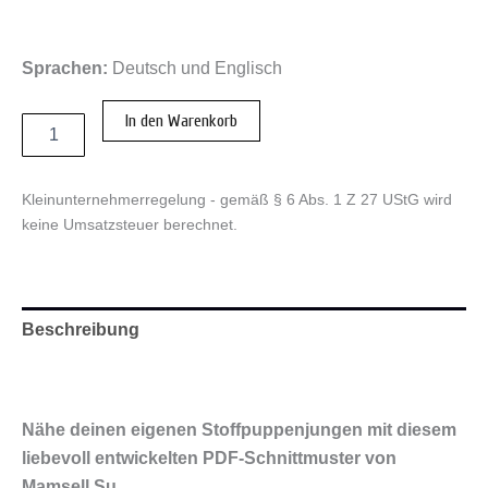
Sprachen:
Deutsch und Englisch
PDF-
In den Warenkorb
Schnittmuster
und
Nähanleitung
Stoffpuppe
Kleinunternehmerregelung - gemäß § 6 Abs. 1 Z 27 UStG wird
Puppenjunge
keine Umsatzsteuer berechnet.
SIXTEN
Menge
Beschreibung
Rezensionen (0)
Nähe deinen eigenen Stoffpuppenjungen mit diesem
liebevoll entwickelten PDF-Schnittmuster von
Mamsell Su.