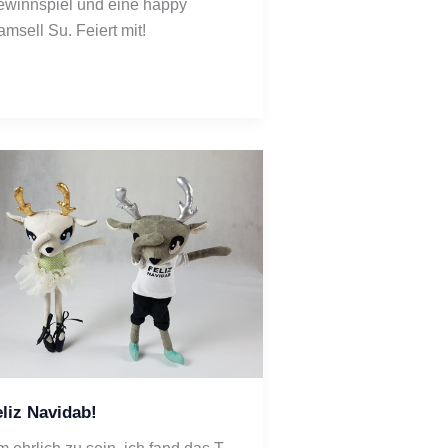
winnspiel und eine happy 
msell Su. Feiert mit!
liz Navidab!