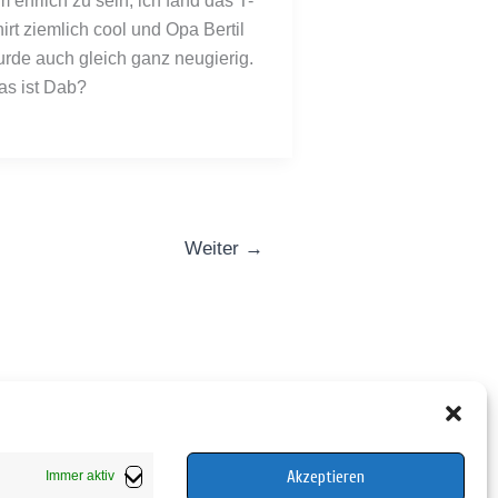
 ehrlich zu sein, ich fand das T-
irt ziemlich cool und Opa Bertil 
rde auch gleich ganz neugierig. 
s ist Dab?
Weiter
→
Akzeptieren
Immer aktiv