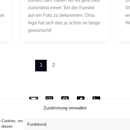
Dieses Jahr haben wir es geschafft 
Um
zumindest einen Teil der Familie 
Sh
se 
auf ein Foto zu bekommen. Oma 
wu
Inga hat sich das ja schon so lange 
Wa
gewünscht!
1
2
Zustimmung verwalten
ie Cookies, um
Funktional
u diesen