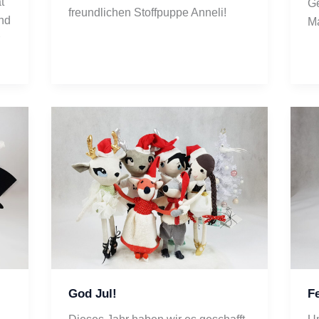
 
Ge
freundlichen Stoffpuppe Anneli!
nd 
Ma
God Jul!
Fe