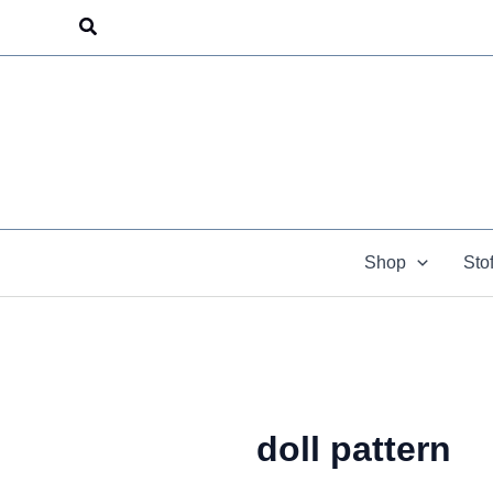
Zum
Suchen
Inhalt
springen
Shop
Sto
doll pattern