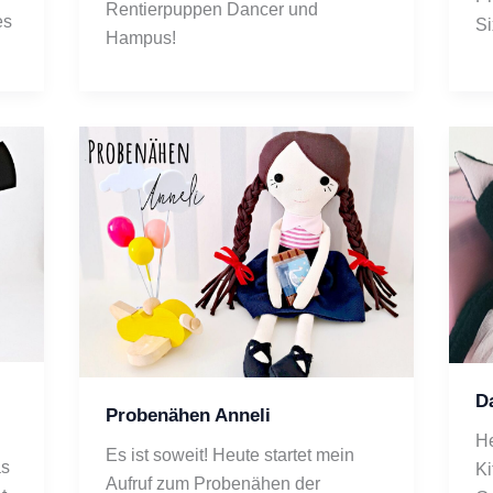
Rentierpuppen Dancer und 
s 
Si
Hampus! 
Da
Probenähen Anneli
He
Es ist soweit! Heute startet mein 
s 
Ki
Aufruf zum Probenähen der 