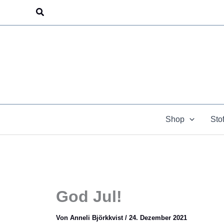
Zum
Suchen
Inhalt
springen
Shop
Sto
God Jul!
Von
Anneli Björkkvist
/
24. Dezember 2021