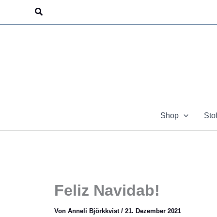
Zum
Suchen
Inhalt
springen
Shop
Sto
Feliz Navidab!
Von
Anneli Björkkvist
/
21. Dezember 2021