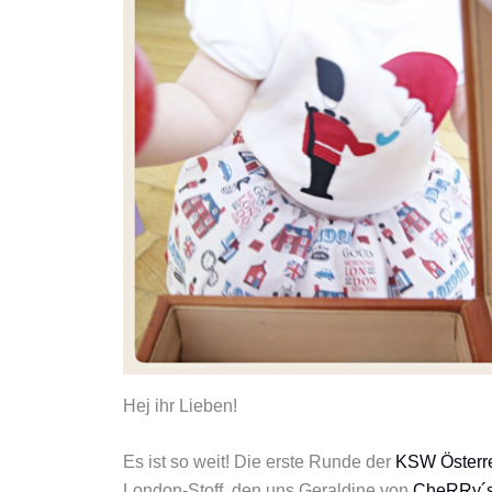
Hej ihr Lieben!
Es ist so weit! Die erste Runde der
KSW Österr
London-Stoff, den uns Geraldine von
CheRRy´s