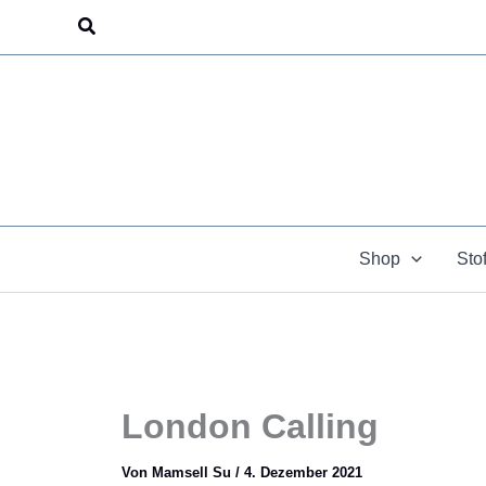
Zum
Suchen
Inhalt
springen
Shop
Sto
London Calling
Von
Mamsell Su
/
4. Dezember 2021