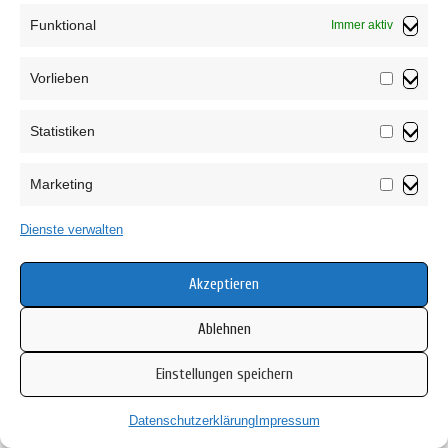
aus Puppen werden Geschichten!
Funktional
Immer aktiv
Vorlieben
Vorliebe
Statistiken
Statistik
Marketing
Marketin
Dienste verwalten
Akzeptieren
Ablehnen
Einstellungen speichern
Datenschutzerklärung
Impressum