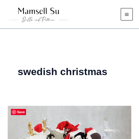
Zum
Inhalt
springen
swedish christmas
Save