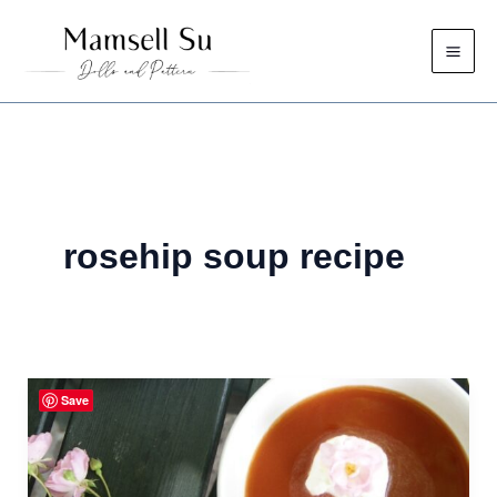
Zum
Inhalt
springen
rosehip soup recipe
Save