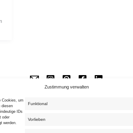
n
Zustimmung verwalten
ie Cookies, um
Funktional
u diesen
indeutige IDs
Impressum
Datenschutzerklärung
AGB
t oder
Vorlieben
gt werden.
Widerrufsbelehrung
Haftungsausschluss
Cookie-Richtlinie (EU)