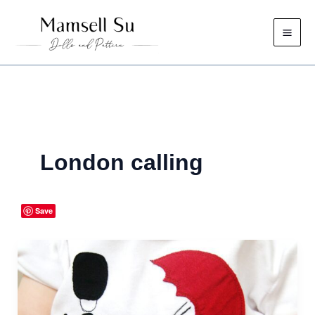
Zum
Inhalt
springen
London calling
Save