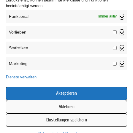
zurückziehst, können bestimmte Merkmale und Funktionen
beeinträchtigt werden.
Funktional
Immer aktiv
Vorlieben
Vorliebe
Statistiken
Impressum
Statistik
Datenschutzerklärung
Marketing
AGB
Marketin
Widerrufsbelehrung
Dienste verwalten
Haftungsausschluss
Cookie-Richtlinie (EU)
Akzeptieren
Ablehnen
Einstellungen speichern
Copyright © 2026 Mamsell Su