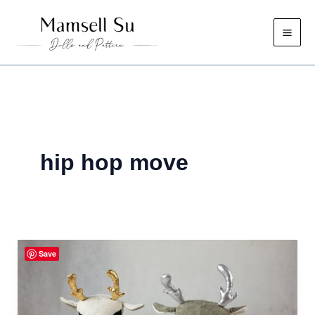
Zum
Inhalt
springen
hip hop move
Save