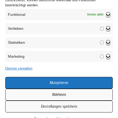
zurückziehst, können bestimmte Merkmale und Funktionen
beeinträchtigt werden.
Funktional
Immer aktiv
Vorlieben
Vorliebe
Statistiken
Impressum
Statistik
Datenschutzerklärung
Marketing
AGB
Marketin
Widerrufsbelehrung
Dienste verwalten
Haftungsausschluss
Cookie-Richtlinie (EU)
Akzeptieren
Ablehnen
Einstellungen speichern
Copyright © 2026 Mamsell Su