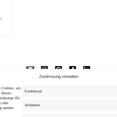
n
Zustimmung verwalten
ie Cookies, um
Funktional
u diesen
indeutige IDs
Impressum
Datenschutzerklärung
AGB
t oder
Vorlieben
gt werden.
Widerrufsbelehrung
Haftungsausschluss
Cookie-Richtlinie (EU)