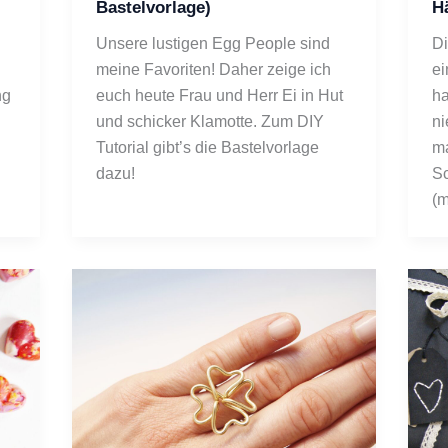
Bastelvorlage)
H
Unsere lustigen Egg People sind
Di
meine Favoriten! Daher zeige ich
ei
g 
euch heute Frau und Herr Ei in Hut
ha
und schicker Klamotte. Zum DIY
ni
Tutorial gibt’s die Bastelvorlage
ma
dazu!
Sc
(m