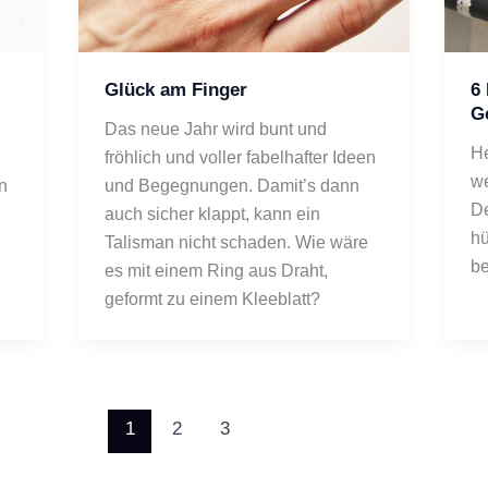
Glück am Finger
6 
G
Das neue Jahr wird bunt und 
He
fröhlich und voller fabelhafter Ideen 
we
 
und Begegnungen. Damit’s dann 
De
auch sicher klappt, kann ein 
hü
Talisman nicht schaden. Wie wäre 
be
es mit einem Ring aus Draht, 
geformt zu einem Kleeblatt? 
1
2
3