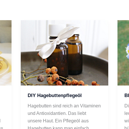
DIY Hagebuttenpflegeöl
B
Hagebutten sind reich an Vitaminen 
Di
und Antioxidantien. Das liebt 
le
 
unsere Haut. Ein Pflegeöl aus 
wi
s 
Hagebutten kann man einfach 
hü