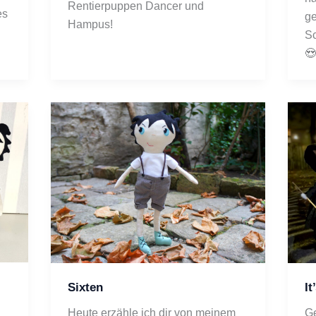
Rentierpuppen Dancer und 
s 
ge
Hampus! 
Sc
😍
Sixten
It
Heute erzähle ich dir von meinem 
Ge