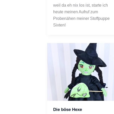
weil da eh nix los ist, starte ich 
heute meinen Aufruf zum 
Probenähen meiner Stoffpuppe 
Sixten! 
Die böse Hexe