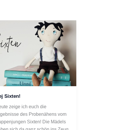
j Sixten!
ute zeige ich euch die 
gebnisse des Probenähens vom 
ppenjungen Sixten! Die Mädels 
ben sich da ganz schön ins Zeug 