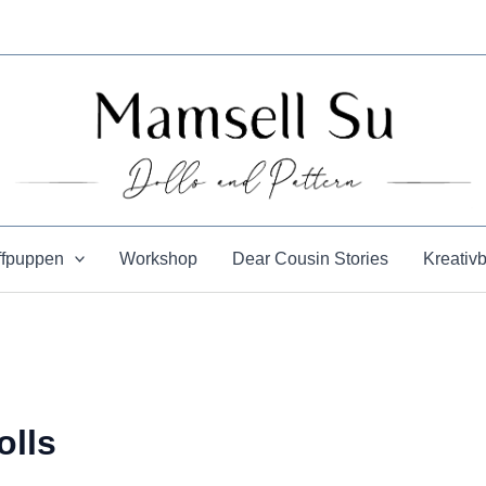
ffpuppen
Workshop
Dear Cousin Stories
Kreativ
olls