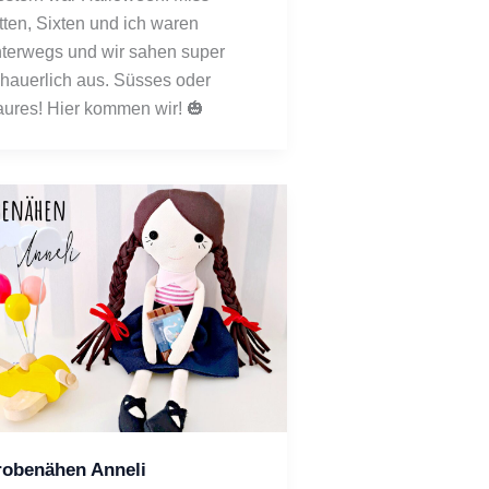
tten, Sixten und ich waren 
terwegs und wir sahen super 
hauerlich aus. Süsses oder 
ures! Hier kommen wir! 🎃
robenähen Anneli