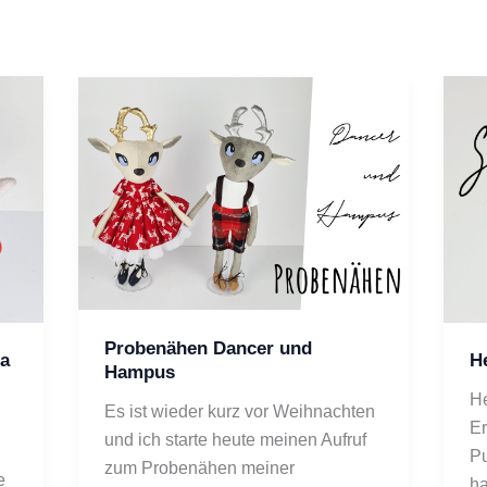
Probenähen Dancer und
a
He
Hampus
He
Es ist wieder kurz vor Weihnachten 
Er
und ich starte heute meinen Aufruf 
Pu
zum Probenähen meiner 
 
ha