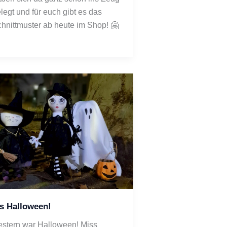
legt und für euch gibt es das 
hnittmuster ab heute im Shop! 🤗
’s Halloween!
stern war Halloween! Miss 