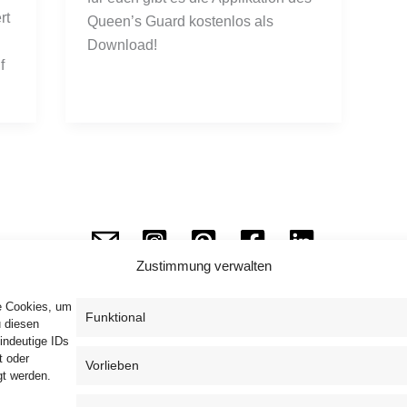
t 
Queen’s Guard kostenlos als 
Download! 
 
Zustimmung verwalten
ie Cookies, um
Funktional
u diesen
indeutige IDs
Impressum
Datenschutzerklärung
AGB
t oder
Vorlieben
gt werden.
Widerrufsbelehrung
Haftungsausschluss
Cookie-Richtlinie (EU)