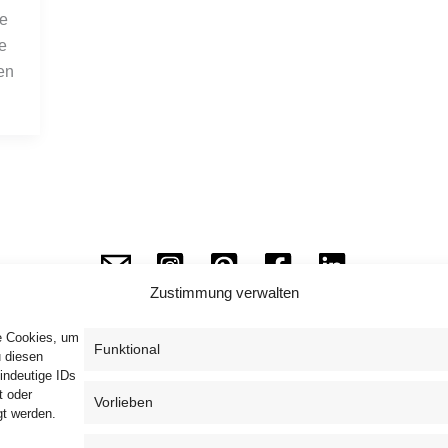
e 
 
n 
Zustimmung verwalten
ie Cookies, um
Funktional
u diesen
indeutige IDs
Impressum
Datenschutzerklärung
AGB
t oder
Vorlieben
gt werden.
Widerrufsbelehrung
Haftungsausschluss
Cookie-Richtlinie (EU)