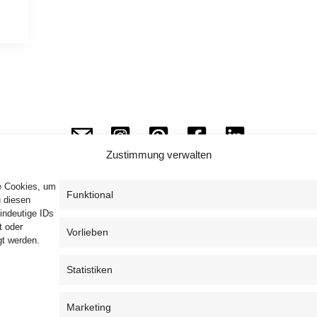
Zustimmung verwalten
ie Cookies, um
Funktional
u diesen
indeutige IDs
Impressum
Datenschutzerklärung
AGB
t oder
Vorlieben
gt werden.
Widerrufsbelehrung
Haftungsausschluss
Cookie-Richtlinie (EU)
Statistiken
Marketing