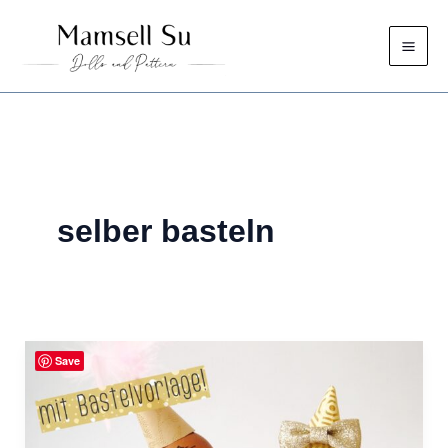
Zum
Inhalt
springen
selber basteln
Save