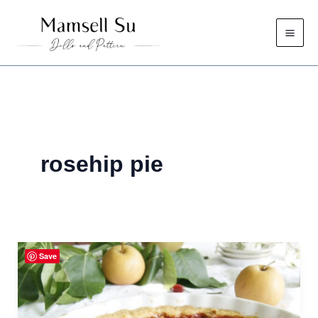
Zum
Inhalt
springen
rosehip pie
Save