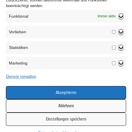
zurückziehst, können bestimmte Merkmale und Funktionen
beeinträchtigt werden.
Funktional
Immer aktiv
Vorlieben
Vorliebe
Statistiken
Impressum
Statistik
Datenschutzerklärung
Marketing
AGB
Marketin
Widerrufsbelehrung
Dienste verwalten
Haftungsausschluss
Cookie-Richtlinie (EU)
Akzeptieren
Ablehnen
Einstellungen speichern
Copyright © 2026 Mamsell Su