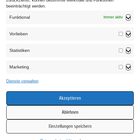
zurückziehst, können bestimmte Merkmale und Funktionen
beeinträchtigt werden.
Funktional
Immer aktiv
Vorlieben
Vorliebe
Statistiken
Impressum
Statistik
Datenschutzerklärung
Marketing
AGB
Marketin
Widerrufsbelehrung
Dienste verwalten
Haftungsausschluss
Cookie-Richtlinie (EU)
Akzeptieren
Ablehnen
Einstellungen speichern
Copyright © 2026 Mamsell Su