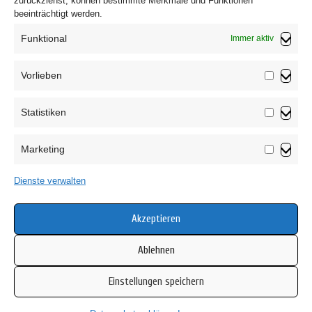
zurückziehst, können bestimmte Merkmale und Funktionen
beeinträchtigt werden.
Funktional
Immer aktiv
Vorlieben
Vorliebe
Statistiken
Impressum
Statistik
Datenschutzerklärung
Marketing
AGB
Marketin
Widerrufsbelehrung
Dienste verwalten
Haftungsausschluss
Cookie-Richtlinie (EU)
Akzeptieren
Ablehnen
Einstellungen speichern
Copyright © 2026 Mamsell Su