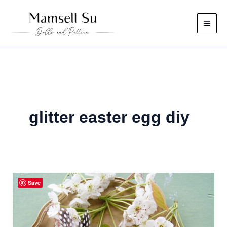
Zum
Inhalt
springen
glitter easter egg diy
Save