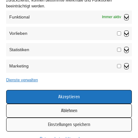
zurückziehst, können bestimmte Merkmale und Funktionen
beeinträchtigt werden.
Funktional
Immer aktiv
Vorlieben
Vorliebe
Statistiken
Impressum
Statistik
Datenschutzerklärung
Marketing
AGB
Marketin
Widerrufsbelehrung
Dienste verwalten
Haftungsausschluss
Cookie-Richtlinie (EU)
Akzeptieren
Ablehnen
Einstellungen speichern
Copyright © 2026 Mamsell Su