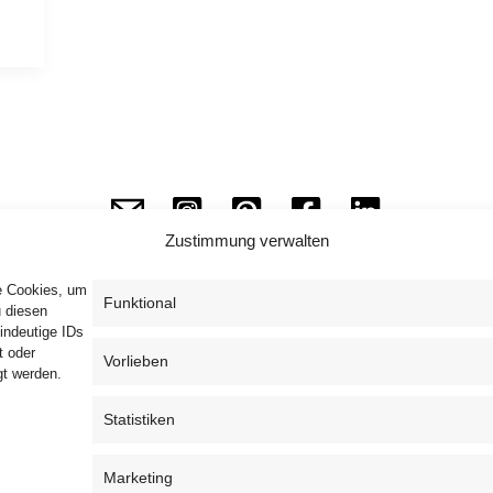
Zustimmung verwalten
ie Cookies, um
Funktional
u diesen
indeutige IDs
Impressum
Datenschutzerklärung
AGB
t oder
Vorlieben
gt werden.
Widerrufsbelehrung
Haftungsausschluss
Cookie-Richtlinie (EU)
Statistiken
Marketing