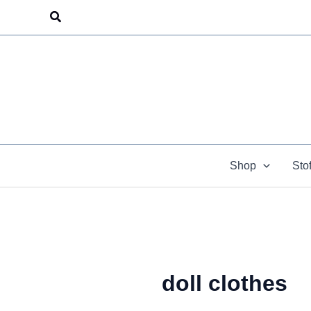
Zum
Suchen
Inhalt
springen
Shop
Sto
doll clothes