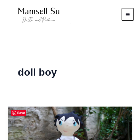
Zum
Inhalt
springen
doll boy
Save