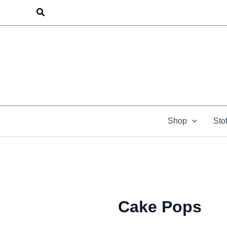
Zum
Suchen
Inhalt
springen
Shop
Sto
Cake Pops