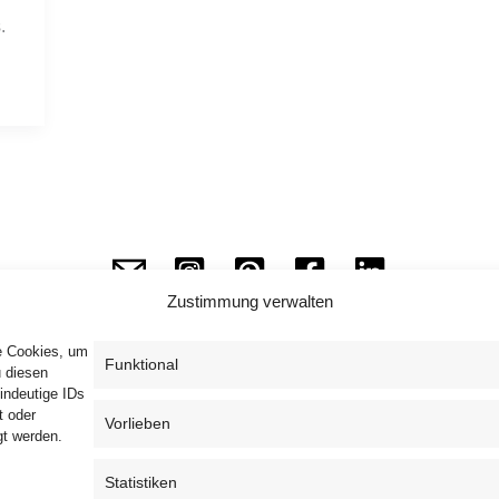
 
Zustimmung verwalten
ie Cookies, um
Funktional
u diesen
indeutige IDs
Impressum
Datenschutzerklärung
AGB
t oder
Vorlieben
gt werden.
Widerrufsbelehrung
Haftungsausschluss
Cookie-Richtlinie (EU)
Statistiken