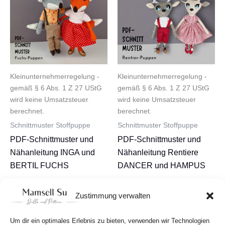
Kleinunternehmerregelung -
Kleinunternehmerregelung -
gemäß § 6 Abs. 1 Z 27 UStG
gemäß § 6 Abs. 1 Z 27 UStG
wird keine Umsatzsteuer
wird keine Umsatzsteuer
berechnet.
berechnet.
Schnittmuster Stoffpuppe
Schnittmuster Stoffpuppe
PDF-Schnittmuster und
PDF-Schnittmuster und
Nähanleitung INGA und
Nähanleitung Rentiere
BERTIL FUCHS
DANCER und HAMPUS
12,80
€
12,80
€
Zustimmung verwalten
In den Warenkorb
In den Warenkorb
Um dir ein optimales Erlebnis zu bieten, verwenden wir Technologien