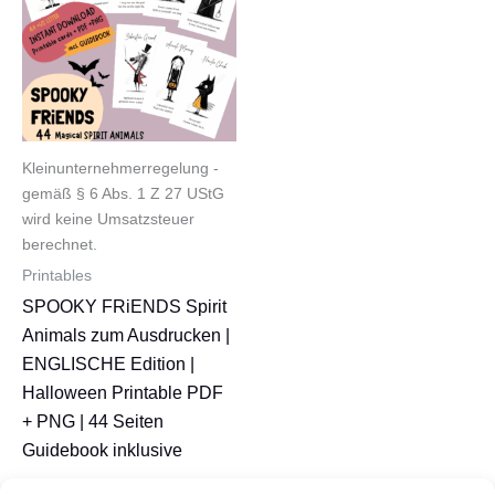
Kleinunternehmerregelung -
gemäß § 6 Abs. 1 Z 27 UStG
wird keine Umsatzsteuer
berechnet.
Printables
SPOOKY FRiENDS Spirit
Animals zum Ausdrucken |
ENGLISCHE Edition |
Halloween Printable PDF
+ PNG | 44 Seiten
Guidebook inklusive
Ursprünglicher
Aktueller
10,90
€
8,90
€