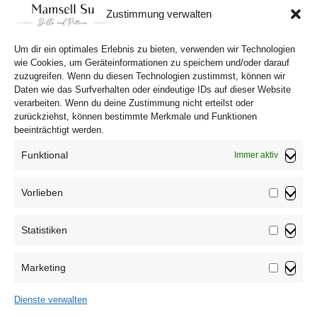
Preis
Preis
Zustimmung verwalten
war:
ist:
In den Warenkorb
10,90 €
8,90 €.
Um dir ein optimales Erlebnis zu bieten, verwenden wir Technologien
wie Cookies, um Geräteinformationen zu speichern und/oder darauf
zuzugreifen. Wenn du diesen Technologien zustimmst, können wir
Daten wie das Surfverhalten oder eindeutige IDs auf dieser Website
verarbeiten. Wenn du deine Zustimmung nicht erteilst oder
zurückziehst, können bestimmte Merkmale und Funktionen
beeinträchtigt werden.
Funktional
Immer aktiv
Vorlieben
Vorliebe
Statistiken
Impressum
Statistik
Datenschutzerklärung
Marketing
AGB
Marketin
Widerrufsbelehrung
Dienste verwalten
Haftungsausschluss