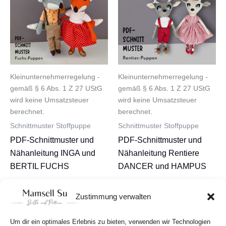
Kleinunternehmerregelung -
Kleinunternehmerregelung -
gemäß § 6 Abs. 1 Z 27 UStG
gemäß § 6 Abs. 1 Z 27 UStG
wird keine Umsatzsteuer
wird keine Umsatzsteuer
berechnet.
berechnet.
Schnittmuster Stoffpuppe
Schnittmuster Stoffpuppe
PDF-Schnittmuster und
PDF-Schnittmuster und
Nähanleitung INGA und
Nähanleitung Rentiere
BERTIL FUCHS
DANCER und HAMPUS
12,80
€
12,80
€
Zustimmung verwalten
In den Warenkorb
In den Warenkorb
Um dir ein optimales Erlebnis zu bieten, verwenden wir Technologien