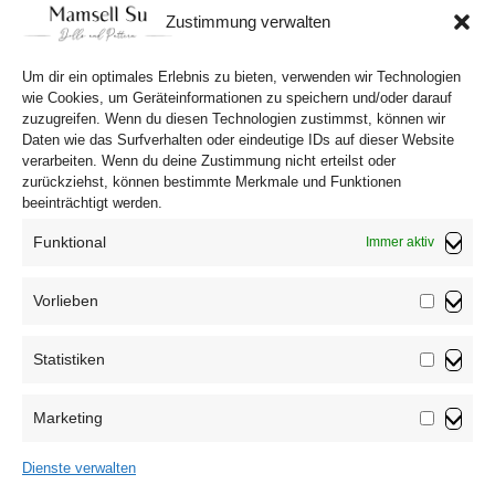
Preis
Preis
Zustimmung verwalten
war:
ist:
In den Warenkorb
10,90 €
8,90 €.
Um dir ein optimales Erlebnis zu bieten, verwenden wir Technologien
wie Cookies, um Geräteinformationen zu speichern und/oder darauf
zuzugreifen. Wenn du diesen Technologien zustimmst, können wir
Daten wie das Surfverhalten oder eindeutige IDs auf dieser Website
verarbeiten. Wenn du deine Zustimmung nicht erteilst oder
zurückziehst, können bestimmte Merkmale und Funktionen
beeinträchtigt werden.
Funktional
Immer aktiv
Vorlieben
Vorliebe
Statistiken
Impressum
Statistik
Datenschutzerklärung
Marketing
AGB
Marketin
Widerrufsbelehrung
Dienste verwalten
Haftungsausschluss