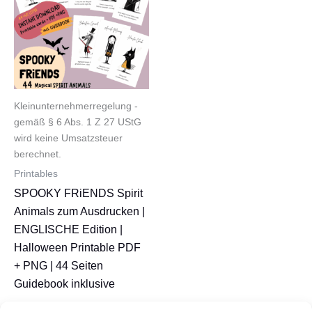
Kleinunternehmerregelung -
gemäß § 6 Abs. 1 Z 27 UStG
wird keine Umsatzsteuer
berechnet.
Printables
SPOOKY FRiENDS Spirit
Animals zum Ausdrucken |
ENGLISCHE Edition |
Halloween Printable PDF
+ PNG | 44 Seiten
Guidebook inklusive
Ursprünglicher
Aktueller
10,90
€
8,90
€