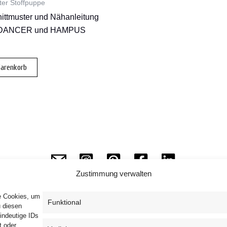
ter Stoffpuppe
ttmuster und Nähanleitung
e DANCER und HAMPUS
Warenkorb
Zustimmung verwalten
ie Cookies, um
Funktional
u diesen
indeutige IDs
Impressum
Datenschutzerklärung
AGB
t oder