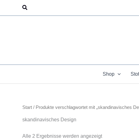
Zum
Suchen
Inhalt
springen
Shop
Sto
Start
/ Produkte verschlagwortet mit „skandinavisches De
skandinavisches Design
Alle 2 Ergebnisse werden angezeigt