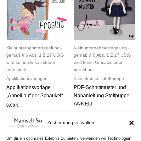
Kleinunternehmerregelung -
Kleinunternehmerregelung -
gemäß § 6 Abs. 1 Z 27 UStG
gemäß § 6 Abs. 1 Z 27 UStG
wird keine Umsatzsteuer
wird keine Umsatzsteuer
berechnet.
berechnet.
Applikationsvorlagen
Schnittmuster Stoffpuppe
Applikationsvorlage
PDF-Schnittmuster und
„Anneli auf der Schaukel“
Nähanleitung Stoffpuppe
ANNELI
0,00
€
7,90
€
In den Warenkorb
Zustimmung verwalten
In den Warenkorb
Um dir ein optimales Erlebnis zu bieten, verwenden wir Technologien