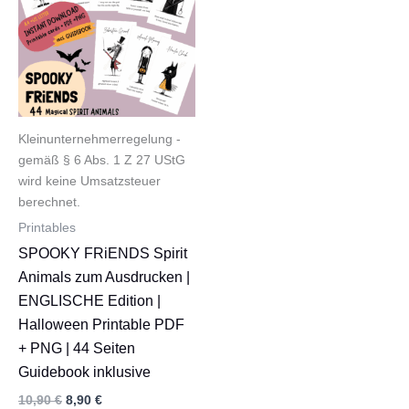
Kleinunternehmerregelung -
gemäß § 6 Abs. 1 Z 27 UStG
wird keine Umsatzsteuer
berechnet.
Printables
SPOOKY FRiENDS Spirit
Animals zum Ausdrucken |
ENGLISCHE Edition |
Halloween Printable PDF
+ PNG | 44 Seiten
Guidebook inklusive
Ursprünglicher
Aktueller
10,90
€
8,90
€