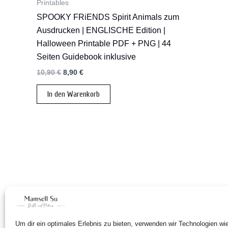
Printables
SPOOKY FRiENDS Spirit Animals zum
Ausdrucken | ENGLISCHE Edition |
Halloween Printable PDF + PNG | 44
Seiten Guidebook inklusive
Ursprünglicher
Aktueller
10,90
€
8,90
€
Preis
Preis
war:
ist:
In den Warenkorb
10,90 €
8,90 €.
Um dir ein optimales Erlebnis zu bieten, verwenden wir Technologien w