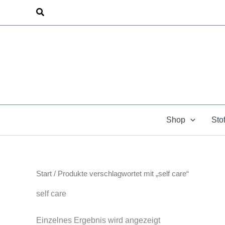
Zum
Suchen
Inhalt
springen
Shop
Sto
Start
/ Produkte verschlagwortet mit „self care“
self care
Einzelnes Ergebnis wird angezeigt