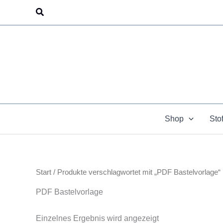
Zum
Suchen
Inhalt
springen
Shop
Sto
Start
/ Produkte verschlagwortet mit „PDF Bastelvorlage“
PDF Bastelvorlage
Einzelnes Ergebnis wird angezeigt