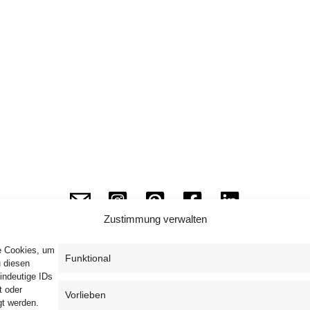
Zustimmung verwalten
ie Cookies, um
Funktional
u diesen
indeutige IDs
Impressum
Datenschutzerklärung
AGB
t oder
Vorlieben
gt werden.
Widerrufsbelehrung
Haftungsausschluss