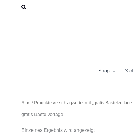
Zum
Suchen
Inhalt
springen
Shop
Sto
Start
/ Produkte verschlagwortet mit „gratis Bastelvorlage
gratis Bastelvorlage
Einzelnes Ergebnis wird angezeigt