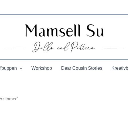
ffpuppen
Workshop
Dear Cousin Stories
Kreativ
erzimmer“