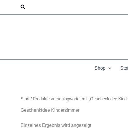
Zum
Suchen
Inhalt
springen
Shop
Sto
Start
/ Produkte verschlagwortet mit „Geschenkidee Kind
Geschenkidee Kinderzimmer
Einzelnes Ergebnis wird angezeigt