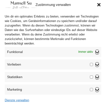
Preis
Preis
Zustimmung verwalten
war:
ist:
In den Warenkorb
10,90 €
8,90 €.
Um dir ein optimales Erlebnis zu bieten, verwenden wir Technologien
wie Cookies, um Geräteinformationen zu speichern und/oder darauf
zuzugreifen. Wenn du diesen Technologien zustimmst, können wir
Daten wie das Surfverhalten oder eindeutige IDs auf dieser Website
verarbeiten. Wenn du deine Zustimmung nicht erteilst oder
zurückziehst, können bestimmte Merkmale und Funktionen
beeinträchtigt werden.
Funktional
Immer aktiv
Vorlieben
Vorliebe
Statistiken
Impressum
Statistik
Datenschutzerklärung
Marketing
AGB
Marketin
Widerrufsbelehrung
Dienste verwalten
Haftungsausschluss