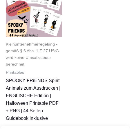
Kleinunternehmerregelung -
gemäß § 6 Abs. 1 Z 27 UStG
wird keine Umsatzsteuer
berechnet.
Printables
SPOOKY FRiENDS Spirit
Animals zum Ausdrucken |
ENGLISCHE Edition |
Halloween Printable PDF
+ PNG | 44 Seiten
Guidebook inklusive
Ursprünglicher
Aktueller
10,90
€
8,90
€