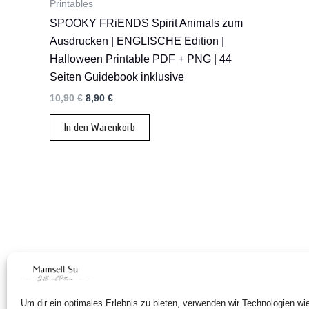
Printables
SPOOKY FRiENDS Spirit Animals zum
Ausdrucken | ENGLISCHE Edition |
Halloween Printable PDF + PNG | 44
Seiten Guidebook inklusive
Ursprünglicher
Aktueller
10,90
€
8,90
€
Preis
Preis
war:
ist:
In den Warenkorb
10,90 €
8,90 €.
Um dir ein optimales Erlebnis zu bieten, verwenden wir Technologien w