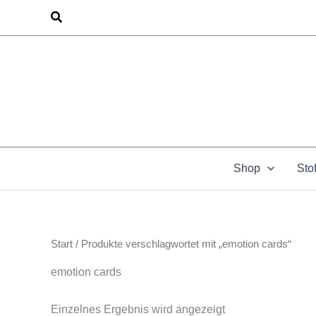
Zum
Suchen
Inhalt
springen
Shop
Sto
Start
/ Produkte verschlagwortet mit „emotion cards“
emotion cards
Einzelnes Ergebnis wird angezeigt