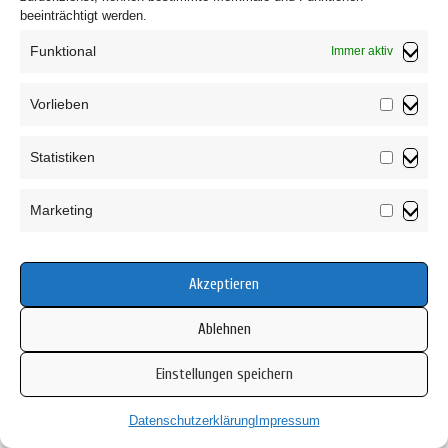
beeinträchtigt werden.
Funktional
Immer aktiv
Vorlieben
Vorliebe
Impressum
Statistiken
Datenschutzerklärung
Statistik
AGB
Marketing
Widerrufsbelehrung
Marketin
Haftungsausschluss
Cookie-Richtlinie (EU)
Akzeptieren
Ablehnen
Einstellungen speichern
Copyright © 2026 Mamsell Su
Datenschutzerklärung
Impressum