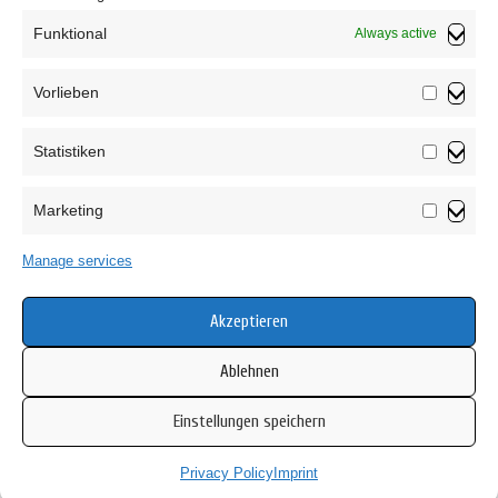
Funktional
Always active
Vorlieben
Vorliebe
Statistiken
Statistik
Marketing
Marketin
Privacy Policy
Manage services
T&C
Cookie Policy (EU)
Akzeptieren
Ablehnen
Einstellungen speichern
Copyright © 2026 Mamsell Su
Privacy Policy
Imprint