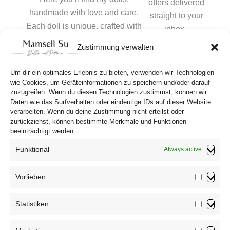
offers delivered
handmade with love and care.
straight to your
Each doll is unique, crafted with
inbox..
special details and high-quality
Zustimmung verwalten
materials.
Subscribe to
NEWSLETTER
Whether as a decoration or a
Um dir ein optimales Erlebnis zu bieten, verwenden wir Technologien
Instagram
Pinterest
Facebook
LinkedIn
collector’s item, each doll tells its
wie Cookies, um Geräteinformationen zu speichern und/oder darauf
zuzugreifen. Wenn du diesen Technologien zustimmst, können wir
own story ❤
Daten wie das Surfverhalten oder eindeutige IDs auf dieser Website
verarbeiten. Wenn du deine Zustimmung nicht erteilst oder
zurückziehst, können bestimmte Merkmale und Funktionen
beeinträchtigt werden.
Funktional
Always active
Elf dolls
Vorlieben
Vorliebe
Statistiken
Statistik