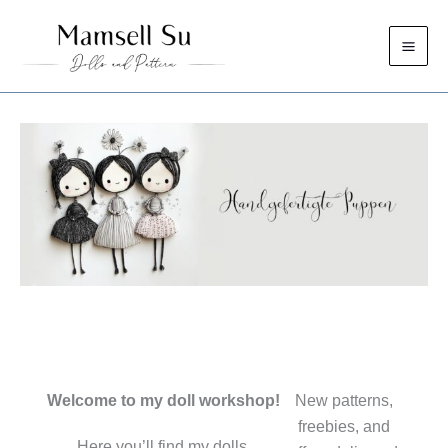
Skip
to
content
Welcome to my doll workshop!
New patterns,
freebies, and
Here you’ll find my dolls,