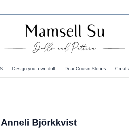
S
Design your own doll
Dear Cousin Stories
Creati
Anneli Björkkvist