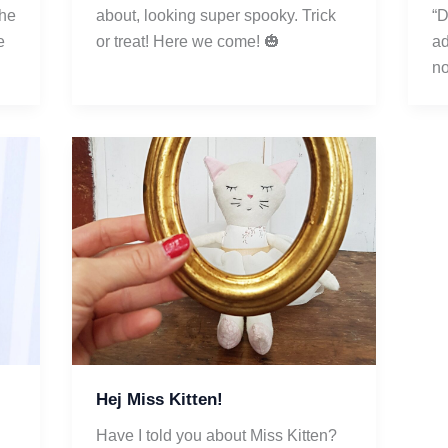
he 
about, looking super spooky. Trick 
“D
 
or treat! Here we come! 🎃
ad
no
Hej Miss Kitten!
Have I told you about Miss Kitten? 