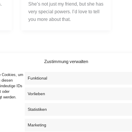
 
She’s not just my friend, but she has 
very special powers. I’d love to tell 
you more about that.  
Zustimmung verwalten
ie Cookies, um
Funktional
u diesen
indeutige IDs
t oder
Vorlieben
gt werden.
Privacy Policy
T&C
Cookie Policy (EU)
Statistiken
Marketing