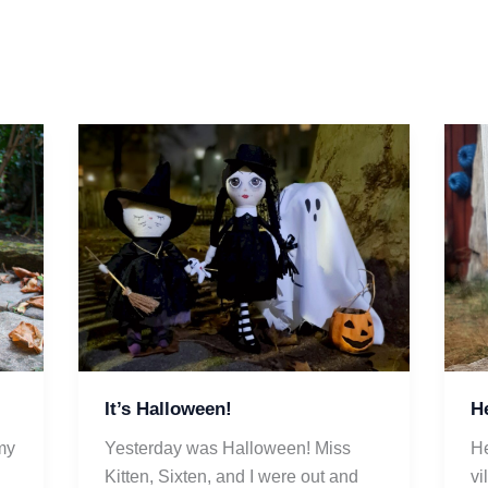
It’s Halloween!
He
my 
Yesterday was Halloween! Miss 
He
Kitten, Sixten, and I were out and 
vi