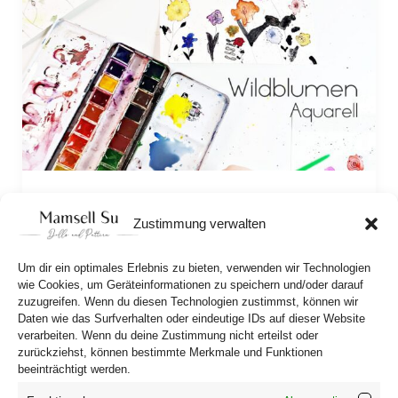
Wildflower watercolor
Zustimmung verwalten
Today we’ll show you how to paint a truly 
beautiful wildflower meadow with watercolors in 
Um dir ein optimales Erlebnis zu bieten, verwenden wir Technologien
just a few steps. There’s a trick that anyone can 
wie Cookies, um Geräteinformationen zu speichern und/oder darauf
zuzugreifen. Wenn du diesen Technologien zustimmst, können wir
use to do it.  
Daten wie das Surfverhalten oder eindeutige IDs auf dieser Website
verarbeiten. Wenn du deine Zustimmung nicht erteilst oder
zurückziehst, können bestimmte Merkmale und Funktionen
beeinträchtigt werden.