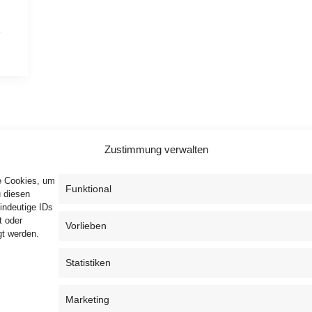
 
Zustimmung verwalten
ie Cookies, um
Funktional
u diesen
indeutige IDs
t oder
Vorlieben
gt werden.
Privacy Policy
T&C
Cookie Policy (EU)
Statistiken
Marketing