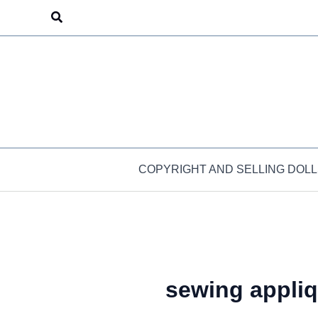
Skip
Search
to
content
COPYRIGHT AND SELLING DOLL
sewing appli