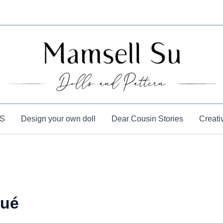
S
Design your own doll
Dear Cousin Stories
Creati
qué